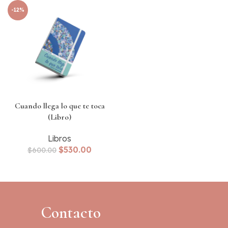
-12%
Cuando llega lo que te toca
(Libro)
Libros
Original
Current
$
530.00
$
600.00
price
price
was:
is:
$600.00.
$530.00.
Contacto