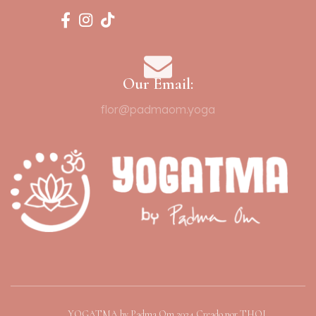
Our Email:
flor@padmaom.yoga
YOGATMA by Padma Om 2024 Creado por THOI